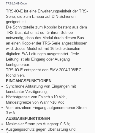
TRS1.0.01-Code
TRS-IO-E ist eine Erweiterungseinheit der TRS-
Serie, die zum Einbau auf DIN-Schienen
geeignet ist.
Die Schnittstelle zum Koppler besteht aus dem
TRS-Bus, daher ist es für ihren Betrieb
notwendig, dass das Modul durch diesen Bus
an einen Koppler der TRS-Serie angeschlossen
wird. Jedes Modul ist mit 16 bidirektionalen
digitalen E/A-Leitungen ausgestattet. Jede
Leitung ist als Eingang oder Ausgang
konfigurierbar.
TRS-IO-E entspricht den EMV-2004/108/EC-
Richtlinien.
EINGANGSFUNKTIONEN
Synchrone Abtastung von Eingängen mit
konstanter Verzögerung;
Höchstgrenze von Falsch <10 Vdc,
Mindestgrenze von Wahr >18 Vdc;
Vom einzelnen Eingang aufgenommener Strom:
3 mA.
AUSGABEFUNKTIONEN
Maximaler Strom pro Ausgang: 0.5 A;
Ausgangsschutz gegen Überlastung und